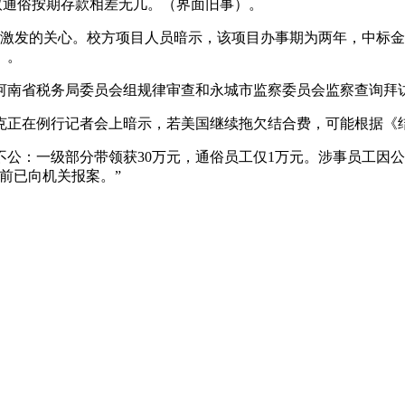
率取通俗按期存款相差无几。（界面旧事）。
激发的关心。校方项目人员暗示，该项目办事期为两年，中标金额
）。
南省税务局委员会组规律审查和永城市监察委员会监察查询拜
正在例行记者会上暗示，若美国继续拖欠结合费，可能根据《结合
一级部分带领获30万元，通俗员工仅1万元。涉事员工因公开被
前已向机关报案。”