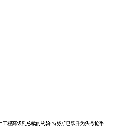
工程高级副总裁的约翰·特努斯已跃升为头号抢手