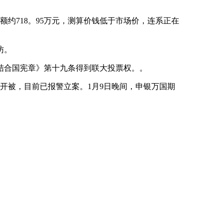
约718。95万元，测算价钱低于市场价，连系正在
访。
国宪章》第十九条得到联大投票权。‌‌。
，目前已报警立案。‌‌1月9日晚间，申银万国期