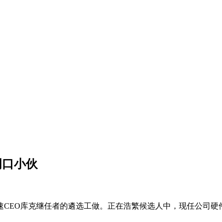
周口小伙
EO库克继任者的遴选工做。正在浩繁候选人中，现任公司硬件