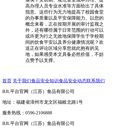
高办理人员专业水准等方面给出了具体
指意。这些行为无力地提高了校园食堂
的办事质量以及平安保障能力。以您的
概念来看，正在按期开展的审计监视之
外，还有哪些属于日常范围的行动可以
或许更为行之无效地保障学生于学校期
间的饮食平安以及养分健康情况呢？欢
送正在评论区域分享您就此抱有的见
地，如果感受本文具备必然价值，不妨
点赞予以支撑。
首页
关于我们
食品安全知识
食品安全动态
联系我们
BJL平台官网（江苏）食品有限公司
地址：福建省漳州市龙文区福岐北路1号
服务热线：0596-2106888
BJL平台官网（江苏）食品有限公司