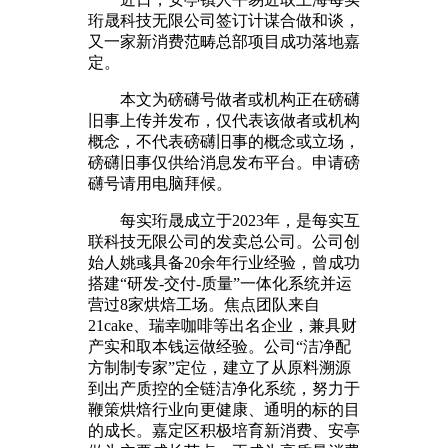
珩晟科技无限公司签订计谋合做和谈，
又一家新消费范畴总部项目成功落地嘉
定。
本文为磅礴号做者或机构正在磅礴
旧事上传并发布，仅代表该做者或机构
概念，不代表磅礴旧事的概念或立场，
磅礴旧事仅供给消息发布平台。申请磅
礴号请用电脑拜候。
每实珩晟成立于2023年，是每实互
联科技无限公司的发卖总公司。公司创
始人姚彧具备20余年行业经验，曾成功
搭建“研发-交付-质量”一体化系统并运
营过8家烘焙工场。焦点团队来自
21cake、瑞幸咖啡等出名企业，兼具财
产实和取本钱运做经验。公司“洁净配
方制制专家”定位，建立了从原料溯源
到出产质控的全链洁净化系统，努力于
鞭策烘焙行业向更健康、通明的标的目
的成长。嘉定区积极培育新消费、安亭