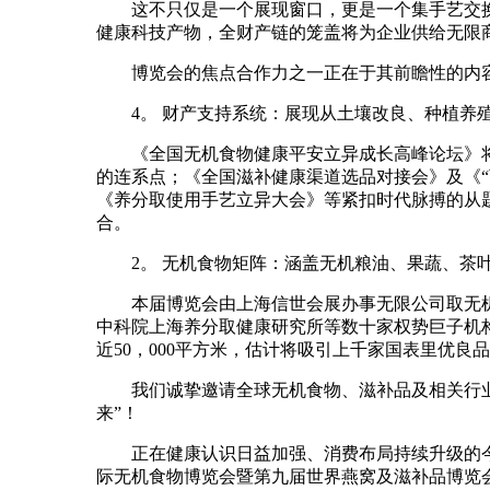
这不只仅是一个展现窗口，更是一个集手艺交换
健康科技产物，全财产链的笼盖将为企业供给无限
博览会的焦点合作力之一正在于其前瞻性的内容设
4。 财产支持系统：展现从土壤改良、种植养殖
《全国无机食物健康平安立异成长高峰论坛》将
的连系点；《全国滋补健康渠道选品对接会》及《“
《养分取使用手艺立异大会》等紧扣时代脉搏的从
合。
2。 无机食物矩阵：涵盖无机粮油、果蔬、茶叶
本届博览会由上海信世会展办事无限公司取无机
中科院上海养分取健康研究所等数十家权势巨子机
近50，000平方米，估计将吸引上千家国表里优良
我们诚挚邀请全球无机食物、滋补品及相关行业的
来”！
正在健康认识日益加强、消费布局持续升级的今天，
际无机食物博览会暨第九届世界燕窝及滋补品博览