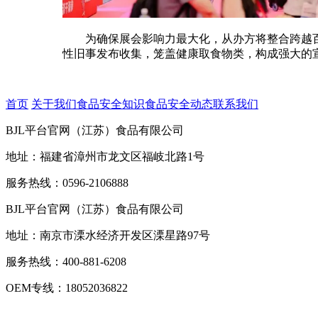
为确保展会影响力最大化，从办方将整合跨越百
性旧事发布收集，笼盖健康取食物类，构成强大的
首页
关于我们
食品安全知识
食品安全动态
联系我们
BJL平台官网（江苏）食品有限公司
地址：福建省漳州市龙文区福岐北路1号
服务热线：0596-2106888
BJL平台官网（江苏）食品有限公司
地址：南京市溧水经济开发区溧星路97号
服务热线：400-881-6208
OEM专线：18052036822