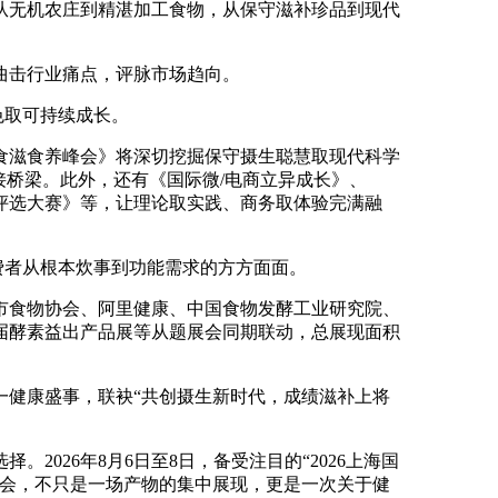
无机农庄到精湛加工食物，从保守滋补珍品到现代
曲击行业痛点，评脉市场趋向。
色取可持续成长。
滋食养峰会》将深切挖掘保守摄生聪慧取现代科学
接桥梁。此外，还有《国际微/电商立异成长》、
评选大赛》等，让理论取实践、商务取体验完满融
费者从根本炊事到功能需求的方方面面。
食物协会、阿里健康、中国食物发酵工业研究院、
届酵素益出产品展等从题展会同期联动，总展现面积
健康盛事，联袂“共创摄生新时代，成绩滋补上将
26年8月6日至8日，备受注目的“2026上海国
嘉会，不只是一场产物的集中展现，更是一次关于健