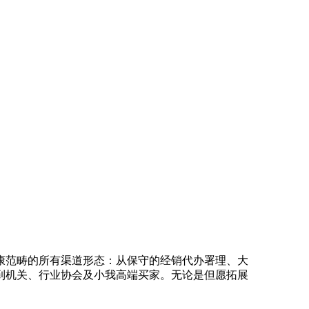
范畴的所有渠道形态：从保守的经销代办署理、大
到机关、行业协会及小我高端买家。无论是但愿拓展