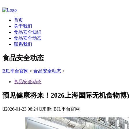
首页
关于我们
食品安全知识
食品安全动态
联系我们
食品安全动态
BJL平台官网
>
食品安全动态
>
食品安全动态
预见健康将来！2026上海国际无机食物博

2026-01-23 08:24

来源: BJL平台官网