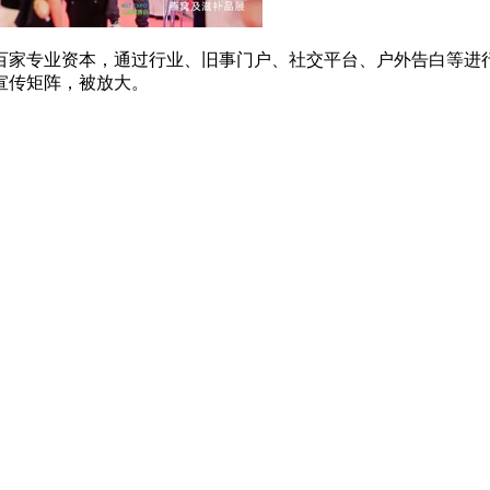
家专业资本，通过行业、旧事门户、社交平台、户外告白等进行
宣传矩阵，被放大。