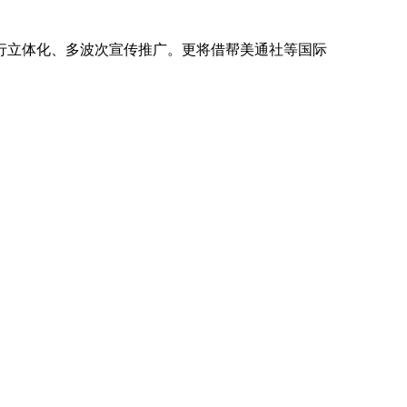
立体化、多波次宣传推广。更将借帮美通社等国际