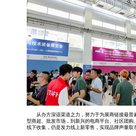
从办方深谙渠道之力，努力于为展商链接最普遍
型商超、批发市场，到新兴的电商平台、社区团购
线下收集，仍是发力线上新零售，实现品牌声量取