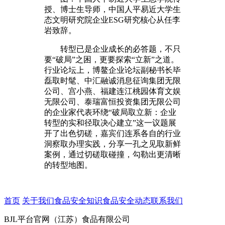
授、博士生导师，中国人平易近大学生
态文明研究院企业ESG研究核心从任李
岩致辞。
转型已是企业成长的必答题，不只
要“破局”之困，更要探索“立新”之道。
行业论坛上，博鳌企业论坛副秘书长毕
磊取时髦、中汇融诚消息征询集团无限
公司、宫小燕、福建连江桃园体育文娱
无限公司、泰瑞富恒投资集团无限公司
的企业家代表环绕“破局取立新：企业
转型的实和径取决心建立”这一议题展
开了出色切磋，嘉宾们连系各自的行业
洞察取办理实践，分享一孔之见取新鲜
案例，通过切磋取碰撞，勾勒出更清晰
的转型地图。
首页
关于我们
食品安全知识
食品安全动态
联系我们
BJL平台官网（江苏）食品有限公司