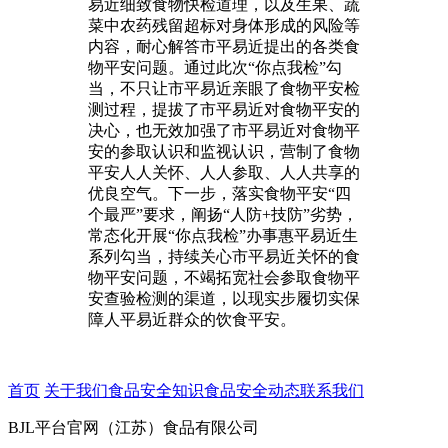
易近细致食物快检道理，以及生果、蔬
菜中农药残留超标对身体形成的风险等
内容，耐心解答市平易近提出的各类食
物平安问题。通过此次“你点我检”勾
当，不只让市平易近亲眼了食物平安检
测过程，提拔了市平易近对食物平安的
决心，也无效加强了市平易近对食物平
安的参取认识和监视认识，营制了食物
平安人人关怀、人人参取、人人共享的
优良空气。下一步，落实食物平安“四
个最严”要求，阐扬“人防+技防”劣势，
常态化开展“你点我检”办事惠平易近生
系列勾当，持续关心市平易近关怀的食
物平安问题，不竭拓宽社会参取食物平
安查验检测的渠道，以现实步履切实保
障人平易近群众的饮食平安。
首页
关于我们
食品安全知识
食品安全动态
联系我们
BJL平台官网（江苏）食品有限公司