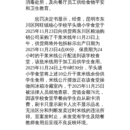
消毒处所，及向餐厅员工供给食物平安
和卫生教育。
惩罚决定书显示，经查，昆明市东
川区阿旺镇核心学校芋头塘小学食堂于
2025年11月23日向供货商东川区粮油购
销公司采购了干浆米线年11月23日上
午，供货商将外包拆标示出产日期为
2025年11月23日4点00分、保质期为24
小时的干浆米线公斤配送到该学校食
堂，该批米线用于加工后供学生食用。
2025年11月24日上午6时30分，芋头塘
小学食堂将上述10公斤干浆米线余份供
学生食用，米线公斤摆放正在该食堂操
做间冰箱冷藏室内，于2025年11月25日
被法律人员就地查获。货值金额76元，
因该学校食堂早餐由学生自从刷卡消
费，刷卡只显示刷卡人次不显示品名，
无法区分和判断发卖过时米线的违法所
得。至案发时止，未发觉有学生及陪餐
教师食用后呈现不良反映环境。