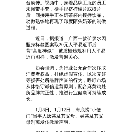
台疯传。视频中，身着品牌工服的员工
未佩带手套，徒手捏挤柠檬片或橙片
后，间接用手正在奶茶杯内搅拌饮品，
动做熟练地再现了印度陌头奶茶的制做
过程。
近日，据报道，广西一款矿泉水因
瓶身标签图案取20元人平易近币后
背“高度神似”，被质疑违规利用人平易
近币图样，激发普遍关心。
协会强调，为行业公允合作次序取
消费者权益，杜绝虚假宣传、以次充好
等损害处所品牌声誉的行为，呼吁市场
从体恪守诚信运营原则，配合麻黄鸡处
所品牌纯正性，推进行业健康可持续成
长。
1月8日、1月12日，海底捞“小便
门”当事人唐某及其父母、吴某及其父
母别离发传教歉声明。