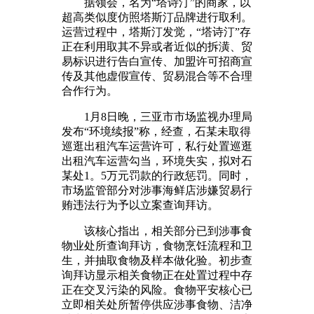
据领会，名为“塔诗汀”的商家，以
超高类似度仿照塔斯汀品牌进行取利。
运营过程中，塔斯汀发觉，“塔诗汀”存
正在利用取其不异或者近似的拆潢、贸
易标识进行告白宣传、加盟许可招商宣
传及其他虚假宣传、贸易混合等不合理
合作行为。
1月8日晚，三亚市市场监视办理局
发布“环境续报”称，经查，石某未取得
巡逛出租汽车运营许可，私行处置巡逛
出租汽车运营勾当，环境失实，拟对石
某处1。5万元罚款的行政惩罚。同时，
市场监管部分对涉事海鲜店涉嫌贸易行
贿违法行为予以立案查询拜访。
该核心指出，相关部分已到涉事食
物业处所查询拜访，食物烹饪流程和卫
生，并抽取食物及样本做化验。初步查
询拜访显示相关食物正在处置过程中存
正在交叉污染的风险。食物平安核心已
立即相关处所暂停供应涉事食物、洁净