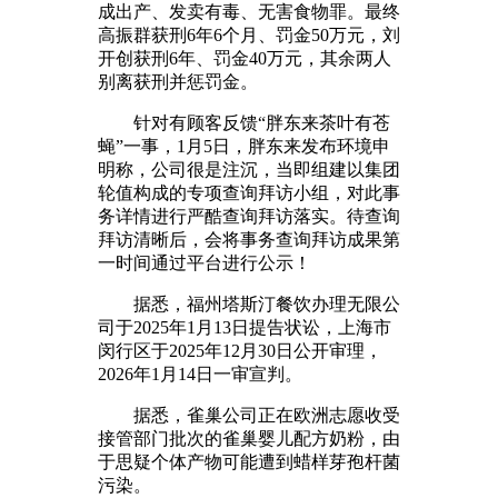
成出产、发卖有毒、无害食物罪。最终
高振群获刑6年6个月、罚金50万元，刘
开创获刑6年、罚金40万元，其余两人
别离获刑并惩罚金。
针对有顾客反馈“胖东来茶叶有苍
蝇”一事，1月5日，胖东来发布环境申
明称，公司很是注沉，当即组建以集团
轮值构成的专项查询拜访小组，对此事
务详情进行严酷查询拜访落实。待查询
拜访清晰后，会将事务查询拜访成果第
一时间通过平台进行公示！
据悉，福州塔斯汀餐饮办理无限公
司于2025年1月13日提告状讼，上海市
闵行区于2025年12月30日公开审理，
2026年1月14日一审宣判。
据悉，雀巢公司正在欧洲志愿收受
接管部门批次的雀巢婴儿配方奶粉，由
于思疑个体产物可能遭到蜡样芽孢杆菌
污染。