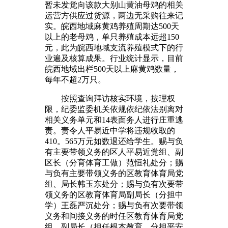
暂未发觉向该款大别山黄油母鸡的相关
运营方供应过货源，两边无采购往来记
实。皖西地域麻黄鸡养殖周期达500天
以上的老母鸡，单只养殖成本远超150
元，此为皖西地域支流养殖模式下的行
业遍及核算成果。行业统计显示，目前
皖西地域出栏500天以上麻黄鸡数量，
每年不超2万只。
按照查询拜访核实环境，按理权
限，纪委监委机关依规依纪依法别离对
相关义务单元和14表面务人进行庄重逃
责。责令人平易近中学将违规收取的
410。565万元如数退还给学生。赐与负
有主要带领义务的区人平易近党组、副
区长（分育体育工做）范恒礼处分；赐
与负有主要带领义务的区教育体育局党
组、局长韩玉东处分；赐与负有次要带
领义务的区教育体育局副局长（分担中
学）王磊严沉处分；赐与负有次要带领
义务和间接义务的时任区教育体育局党
组、副局长（担任根本教育、分担平安