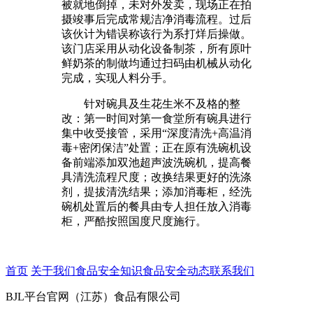
被就地倒掉，未对外发卖，现场正在拍
摄竣事后完成常规洁净消毒流程。过后
该伙计为错误称该行为系打烊后操做。
该门店采用从动化设备制茶，所有原叶
鲜奶茶的制做均通过扫码由机械从动化
完成，实现人料分手。
针对碗具及生花生米不及格的整
改：第一时间对第一食堂所有碗具进行
集中收受接管，采用“深度清洗+高温消
毒+密闭保洁”处置；正在原有洗碗机设
备前端添加双池超声波洗碗机，提高餐
具清洗流程尺度；改换结果更好的洗涤
剂，提拔清洗结果；添加消毒柜，经洗
碗机处置后的餐具由专人担任放入消毒
柜，严酷按照国度尺度施行。
首页
关于我们
食品安全知识
食品安全动态
联系我们
BJL平台官网（江苏）食品有限公司