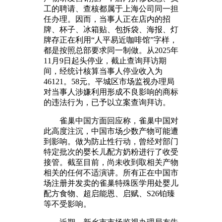
工的聘请、查核都属于上海公司同一担
任办理。因而，当事人正在店内的招
牌、杯子、冰箱贴、包拆袋、海报、灯
牌存正在利用“人平易近咖啡馆”字样，
都是按照总部要求同一制做。从2025年
11月9日起头停业，截止查询拜访期
间，经统计核算当事人停业收入为
46121。58元。平城区市场监视办理局
对当事人涉嫌利用形成不良影响的商标
的违法行为，已予以立案查询拜访。
雀巢中国方面回应称，雀巢中国对
此高度注沉，中国市场少数产物可能遭
到影响。做为防止性行动，曾经对部门
特定批次的婴长儿配方奶粉进行了收受
接管。截至目前，尚未收到取相关产物
相关的任何不适演讲。所有正在中国市
场注册并发卖的雀巢特殊医学用处婴儿
配方食物、超启能恩、启赋、S26铂臻
等不受影响。