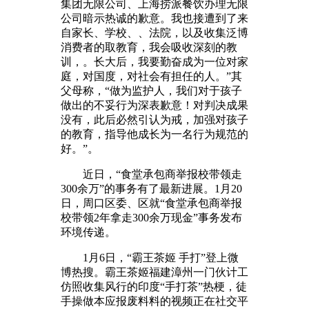
集团无限公司、上海捞派餐饮办理无限
公司暗示热诚的歉意。我也接遭到了来
自家长、学校、、法院，以及收集泛博
消费者的取教育，我会吸收深刻的教
训，。长大后，我要勤奋成为一位对家
庭，对国度，对社会有担任的人。”其
父母称，“做为监护人，我们对于孩子
做出的不妥行为深表歉意！对判决成果
没有，此后必然引认为戒，加强对孩子
的教育，指导他成长为一名行为规范的
好。”。
近日，“食堂承包商举报校带领走
300余万”的事务有了最新进展。1月20
日，周口区委、区就“食堂承包商举报
校带领2年拿走300余万现金”事务发布
环境传递。
1月6日，“霸王茶姬 手打”登上微
博热搜。霸王茶姬福建漳州一门伙计工
仿照收集风行的印度“手打茶”热梗，徒
手操做本应报废料料的视频正在社交平