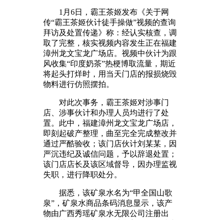
1月6日，霸王茶姬发布《关于网
传“霸王茶姬伙计徒手操做”视频的查询
拜访及处置传递》称：经认实核查，调
取了完整，核实视频内容发生正在福建
漳州龙文宝龙广场店。视频中伙计为跟
风收集“印度奶茶”热梗博取流量，期近
将起头打烊时，用当天门店的报损烧毁
物料进行仿照摆拍。
对此次事务，霸王茶姬对涉事门
店、涉事伙计和办理人员均进行了处
置。此中，福建漳州龙文宝龙广场店，
即刻起破产整理，曲至完全完成整改并
通过严酷验收；该门店伙计刘某某，因
严沉违纪及诚信问题，予以辞退处置；
该门店店长及该区域督导，因办理监视
失职，进行降职处分。
据悉，该矿泉水名为“甲全国山歌
泉”，矿泉水商品条码消息显示，该产
物由广西秀瑶矿泉水无限公司注册出