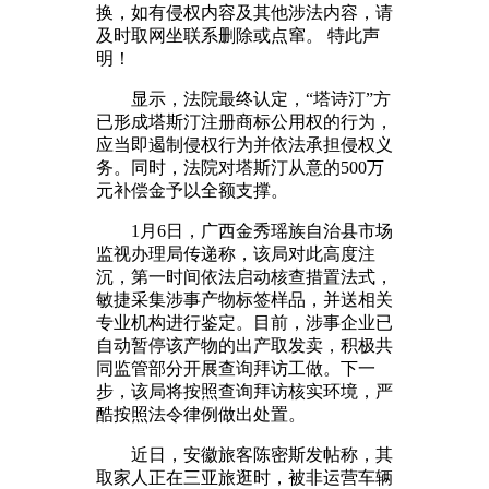
换，如有侵权内容及其他涉法内容，请
及时取网坐联系删除或点窜。 特此声
明！
显示，法院最终认定，“塔诗汀”方
已形成塔斯汀注册商标公用权的行为，
应当即遏制侵权行为并依法承担侵权义
务。同时，法院对塔斯汀从意的500万
元补偿金予以全额支撑。
1月6日，广西金秀瑶族自治县市场
监视办理局传递称，该局对此高度注
沉，第一时间依法启动核查措置法式，
敏捷采集涉事产物标签样品，并送相关
专业机构进行鉴定。目前，涉事企业已
自动暂停该产物的出产取发卖，积极共
同监管部分开展查询拜访工做。下一
步，该局将按照查询拜访核实环境，严
酷按照法令律例做出处置。
近日，安徽旅客陈密斯发帖称，其
取家人正在三亚旅逛时，被非运营车辆