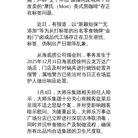
发卖的“摩氏（Most）美式黑咖啡”存正
在标签问题。
近日，有报道，以“新颖短保”“无
添加”等为从打标签的出名零食物牌“金
粒门”卤成品代工场存正在卫生堪忧、
标签、伪制出产日期等乱象。
从海底捞公司领会到，事务发生于
2025年12月31日海底捞徐州云龙万达广
场店，门店及时对锅具进行烧毁处置并
报警，属地警方已依法对当日正在场监
护人做出响应处置。
1月4日，大师乐集团相关担任人暗
示，大师乐集团十分关心有顾客盆菜后
呈现不适之思疑个案，并对受影响顾客
暗示慰问。为隆重起见，大师乐万事达
广场分店已立即进行深层洁净取消毒，
同时并沉申食物出产及制做流程，确保
所有出品均合适集团的卫生尺度取。