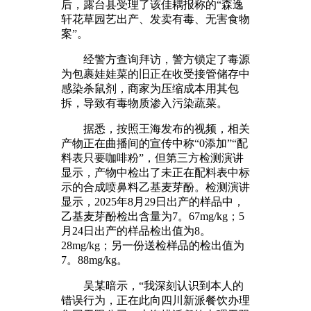
后，露台县受理了该佳耦报称的“森逸
轩花草园艺出产、发卖有毒、无害食物
案”。
经警方查询拜访，警方锁定了毒源
为包裹娃娃菜的旧正在收受接管储存中
感染杀鼠剂，商家为压缩成本用其包
拆，导致有毒物质渗入污染蔬菜。
据悉，按照王海发布的视频，相关
产物正在曲播间的宣传中称“0添加”“配
料表只要咖啡粉”，但第三方检测演讲
显示，产物中检出了未正在配料表中标
示的合成喷鼻料乙基麦芽酚。检测演讲
显示，2025年8月29日出产的样品中，
乙基麦芽酚检出含量为7。67mg/kg；5
月24日出产的样品检出值为8。
28mg/kg；另一份送检样品的检出值为
7。88mg/kg。
吴某暗示，“我深刻认识到本人的
错误行为，正在此向四川新派餐饮办理