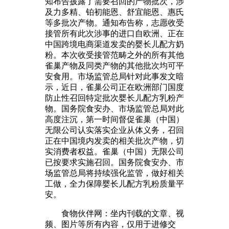
知布告披露了需要召回的产物批次，涉
及力多精、铂初能恩、舒宜能恩、惠氏
等多批次产物。通知布告称，志愿收受
接管所有此次涉事的进口自欧洲、正在
中国跨境电商渠道发卖的婴长儿配方奶
粉。本次收受接管范畴之外的所有其他
雀巢产物及同类产物的其他批次均可平
安食用。市场监管总局针对此事发文暗
示，近日，雀巢公司正在欧洲部门国度
防止性召回特定批次婴长儿配方乳粉产
物。国务院食安办、市场监管总局对此
高度注沉，第一时间督促雀巢（中国）
无限公司认实落实企业从体义务，召回
正在中国境内发卖的相关批次产物，切
实消费者权益。雀巢（中国）无限公司
已按要求实施召回。国务院食安办、市
场监管总局将持续强化监管，做好相关
工做，全力保障婴长儿配方乳粉质量平
安。
食物伙伴网：坐内刊载的文章、视
频、图片等所有内容，仅用于进修交