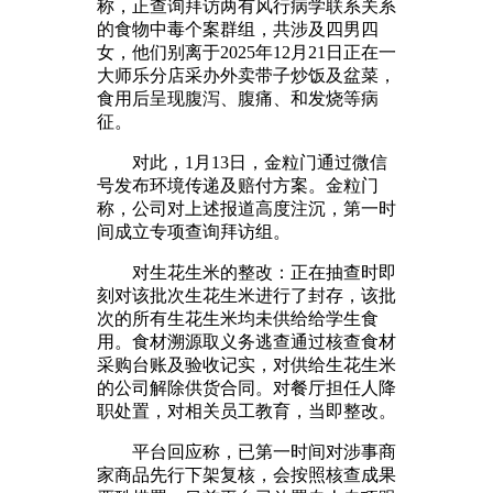
称，正查询拜访两有风行病学联系关系
的食物中毒个案群组，共涉及四男四
女，他们别离于2025年12月21日正在一
大师乐分店采办外卖带子炒饭及盆菜，
食用后呈现腹泻、腹痛、和发烧等病
征。
对此，1月13日，金粒门通过微信
号发布环境传递及赔付方案。金粒门
称，公司对上述报道高度注沉，第一时
间成立专项查询拜访组。
对生花生米的整改：正在抽查时即
刻对该批次生花生米进行了封存，该批
次的所有生花生米均未供给给学生食
用。食材溯源取义务逃查通过核查食材
采购台账及验收记实，对供给生花生米
的公司解除供货合同。对餐厅担任人降
职处置，对相关员工教育，当即整改。
平台回应称，已第一时间对涉事商
家商品先行下架复核，会按照核查成果