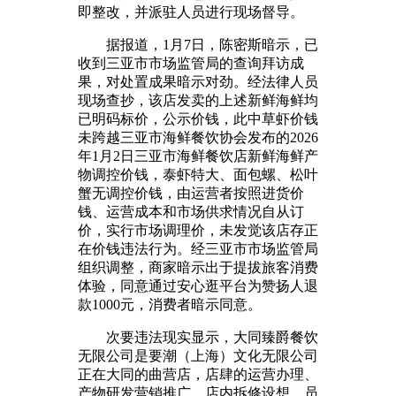
即整改，并派驻人员进行现场督导。
据报道，1月7日，陈密斯暗示，已
收到三亚市市场监管局的查询拜访成
果，对处置成果暗示对劲。经法律人员
现场查抄，该店发卖的上述新鲜海鲜均
已明码标价，公示价钱，此中草虾价钱
未跨越三亚市海鲜餐饮协会发布的2026
年1月2日三亚市海鲜餐饮店新鲜海鲜产
物调控价钱，泰虾特大、面包螺、松叶
蟹无调控价钱，由运营者按照进货价
钱、运营成本和市场供求情况自从订
价，实行市场调理价，未发觉该店存正
在价钱违法行为。经三亚市市场监管局
组织调整，商家暗示出于提拔旅客消费
体验，同意通过安心逛平台为赞扬人退
款1000元，消费者暗示同意。
次要违法现实显示，大同臻爵餐饮
无限公司是要潮（上海）文化无限公司
正在大同的曲营店，店肆的运营办理、
产物研发营销推广，店内拆修设想、员