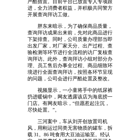
严酷措置。目前平台已放置专人专项跟
进，全力消费者权益，并积极共同警方
开展查询拜访工做。
胖东来暗示，为了确保商品质量，
查询拜访成果出来前，先对此商品进行
下架排查。同时，公司质量办理部当即
出发厂家，对厂家天分、出产过程、查
验检测等环节进行全流程的访厂复核查
询拜访。此外，查询拜访小组对部分办
理、员工售后办事全过程、商品细致环
境进行全面查询拜访，按照各环节呈现
的问题，公司会进行严酷处置及整改。
视频显示，一小童将手中的纸尿裤
扔进暖锅中，网友透露该店为海底捞一
门店。有网友暗示，“但愿惹起注沉，
尽快处置。”。
三河案中，车从刘开创放置司机
风，用刚运过同类无害物质的罐车，拆
载 31。86 吨食用大豆油运输至。经认