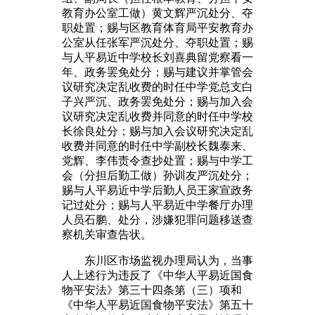
教育办公室工做）黄文辉严沉处分、夺
职处置；赐与区教育体育局平安教育办
公室从任张军严沉处分、夺职处置；赐
与人平易近中学校长刘喜典留党察看一
年、政务罢免处分；赐与建议并掌管会
议研究决定乱收费的时任中学党总支白
子兴严沉、政务罢免处分；赐与加入会
议研究决定乱收费并同意的时任中学校
长徐良处分；赐与加入会议研究决定乱
收费并同意的时任中学副校长魏泰来、
党辉、李伟责令查抄处置；赐与中学工
会（分担后勤工做）孙训友严沉处分；
赐与人平易近中学后勤人员王家宣政务
记过处分；赐与人平易近中学餐厅办理
人员石鹏、处分，涉嫌犯罪问题移送查
察机关审查告状。
东川区市场监视办理局认为，当事
人上述行为违反了《中华人平易近国食
物平安法》第三十四条第（三）项和
《中华人平易近国食物平安法》第五十