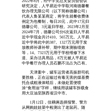
2022年8月，经中学党总支委员会会议
研究决定，人平易近中学取河南德馨餐
饮办理无限公司（以下简称德馨公司）
代表人鲁某某商定，将学生就餐收费体
例定为包餐制，每日20元，此中17元归
德馨公司、3元返归学校。2023年2月至
2024年7月，德馨公司分6次返归人平易
近中学现金共计410。565万元。人平易
近中学将此中的387。1327万元用于发
放教师补课补帮、期中期末测验绩效
等，14。7323万元用于学校维修下水
道、采办洁具用品，8万元被人平易近
中学餐厅办理人员石鹏不法占为己有。
天津案中，罐车运营者高振群司机
要胜格，正在运输过有毒无害的煤基费
托合成粗液体蜡后，未做处置便喷
涂“食用油”字样，继续用该罐车拆载食
用大豆油至陕西省汉中市。
1月12日，佳耦俩选择报警。警方
从网购娃娃菜中检测出了老鼠药。随