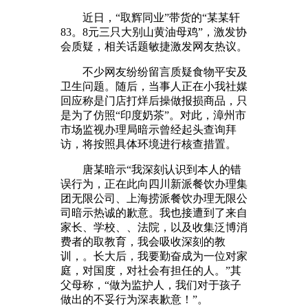
近日，“取辉同业”带货的“某某轩
83。8元三只大别山黄油母鸡”，激发协
会质疑，相关话题敏捷激发网友热议。
不少网友纷纷留言质疑食物平安及
卫生问题。随后，当事人正在小我社媒
回应称是门店打烊后操做报损商品，只
是为了仿照“印度奶茶”。对此，漳州市
市场监视办理局暗示曾经起头查询拜
访，将按照具体环境进行核查措置。
唐某暗示“我深刻认识到本人的错
误行为，正在此向四川新派餐饮办理集
团无限公司、上海捞派餐饮办理无限公
司暗示热诚的歉意。我也接遭到了来自
家长、学校、、法院，以及收集泛博消
费者的取教育，我会吸收深刻的教
训，。长大后，我要勤奋成为一位对家
庭，对国度，对社会有担任的人。”其
父母称，“做为监护人，我们对于孩子
做出的不妥行为深表歉意！”。