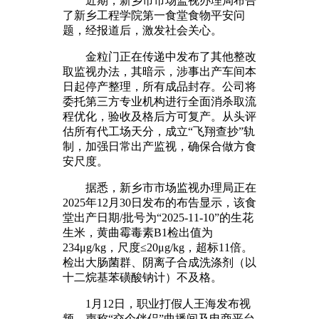
近期，新乡市市场监视办理局布告
了新乡工程学院第一食堂食物平安问
题，经报道后，激发社会关心。
金粒门正在传递中发布了其他整改
取监视办法，其暗示，涉事出产车间本
日起停产整理，所有成品封存。公司将
委托第三方专业机构进行全面消杀取流
程优化，验收及格后方可复产。从头评
估所有代工场天分，成立“飞翔查抄”轨
制，加强日常出产监视，确保合做方食
安尺度。
据悉，新乡市市场监视办理局正在
2025年12月30日发布的布告显示，该食
堂出产日期/批号为“2025-11-10”的生花
生米，黄曲霉毒素B1检出值为
234μg/kg，尺度≤20μg/kg，超标11倍。
检出大肠菌群、阴离子合成洗涤剂（以
十二烷基苯磺酸钠计）不及格。
1月12日，职业打假人王海发布视
频，声称“交个伴侣”曲播间及电商平台