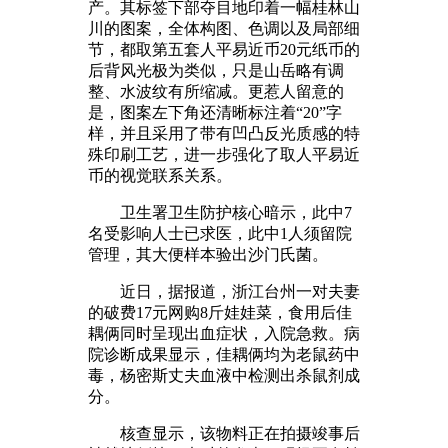
产。其标签下部夺目地印着一幅桂林山
川的图案，全体构图、色调以及局部细
节，都取第五套人平易近币20元纸币的
后背风光极为类似，只是山岳略有调
整、水波纹有所缩减。更惹人留意的
是，图案左下角还清晰标注着“20”字
样，并且采用了带有凹凸反光质感的特
殊印刷工艺，进一步强化了取人平易近
币的视觉联系关系。
卫生署卫生防护核心暗示，此中7
名受影响人士已求医，此中1人须留院
管理，其大便样本验出沙门氏菌。
近日，据报道，浙江台州一对夫妻
的破费17元网购8斤娃娃菜，食用后佳
耦俩同时呈现出血症状，入院急救。病
院诊断成果显示，佳耦俩均为老鼠药中
毒，杨密斯丈夫血液中检测出杀鼠剂成
分。
核查显示，该物料正在拍摄竣事后