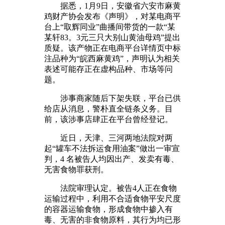
据悉，1月9日，安徽省六安市麻黄
鸡财产协会发布《声明》，对某电商平
台上“取辉同业”曲播间带货的一款“某
某轩83。3元三只大别山黄油母鸡”提出
质疑。该产物正在电商平台详情页中标
注品种为“皖西麻黄鸡”，声明认为相关
表述可能存正在虚构品种、市场等问
题。
涉事商家随后下架失联，平台已供
给店从消息，警朴直全链条义务。目
前，该涉事店肆正在平台曾经登记。
近日，天津、三河两地法院对两
起“罐车不法拆运食用油案”做出一审宣
判，4 名被告人均因出产、发卖有毒、
无害食物罪获刑。
法院审理认定。被告4人正在食物
运输过程中，利用不合适食物平安尺度
的容器运输食物，形成食物中掺入有
毒、无害的非食物原料，其行为均已形