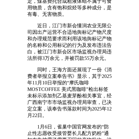
定，煤基费托合成粗液体蜡不属于可食
用物质，含有饱和烷烃等多种成分，是
有毒、无害物质。
近日，江门市新会懂润农业无限公
司因出产运营不合适地舆标记产物尺度
和办理规范要求而利用该地舆标记产物
的名称和公用标记的行为及发布违法告
白，被江门市新会区市场监视办理局违
法所得3万余元，并被罚款55万余元。
同时，王海方面还展现了一份《消
费者举报立案奉告书》显示，其于2025
年11月10日举报的“摩氏咖啡
MOSTCOFFEE 美式黑咖啡”检出标签
未标示添加剂乙基麦芽酚相关事宜，经
广西南宁市市场监视办理局审查，已决
定立案，该奉告书落款时间为2025年12
月22日。
1月6日，雀巢中国官网发布的“防
止性志愿收受接管婴长儿配方奶粉”通