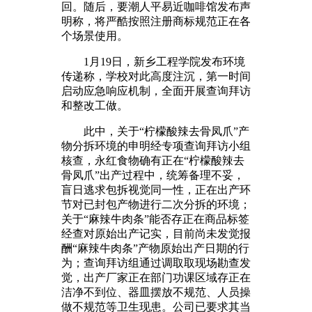
回。随后，要潮人平易近咖啡馆发布声
明称，将严酷按照注册商标规范正在各
个场景使用。
1月19日，新乡工程学院发布环境
传递称，学校对此高度注沉，第一时间
启动应急响应机制，全面开展查询拜访
和整改工做。
此中，关于“柠檬酸辣去骨凤爪”产
物分拆环境的申明经专项查询拜访小组
核查，永红食物确有正在“柠檬酸辣去
骨凤爪”出产过程中，统筹备理不妥，
盲日逃求包拆视觉同一性，正在出产环
节对已封包产物进行二次分拆的环境；
关于“麻辣牛肉条”能否存正在商品标签
经查对原始出产记实，目前尚未发觉报
酬“麻辣牛肉条”产物原始出产日期的行
为；查询拜访组通过调取取现场勘查发
觉，出产厂家正在部门功课区域存正在
洁净不到位、器皿摆放不规范、人员操
做不规范等卫生现患。公司已要求其当