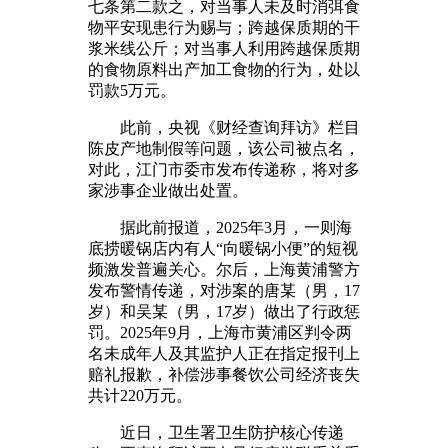
七条第二款之，对当事人未及时消弭食
物平安现患行为赐与；跨越保质期的干
浆米线公斤；对当事人利用跨越保质期
的食物原料出产加工食物的行为，处以
罚款5万元。
此前，央视《财经查询拜访》栏目
陈皮产地制假等问题，该公司被点名，
对此，江门市委市发布传递称，将对多
家涉事企业做出处置。
据此前报道，2025年3月，一则海
底捞暖锅店内有人“向暖锅小便”的短视
频激发普遍关心。尔后，上海黄浦警方
发布警情传递，对涉案的唐某（男，17
岁）和吴某（男，17岁）做出了行政惩
罚。2025年9月，上海市黄浦区判令两
名未成年人及其监护人正在指定报刊上
赔礼报歉，补偿涉事餐饮公司经济丧失
共计220万元。
近日，卫生署卫生防护核心传递