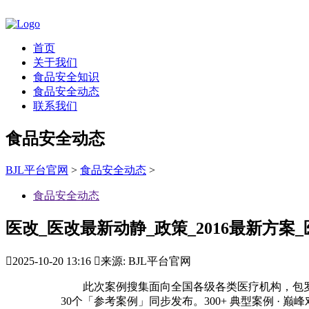
首页
关于我们
食品安全知识
食品安全动态
联系我们
食品安全动态
BJL平台官网
>
食品安全动态
>
食品安全动态
医改_医改最新动静_政策_2016最新方案

2025-10-20 13:16

来源: BJL平台官网
此次案例搜集面向全国各级各类医疗机构，包罗西
30个「参考案例」同步发布。300+ 典型案例 ·