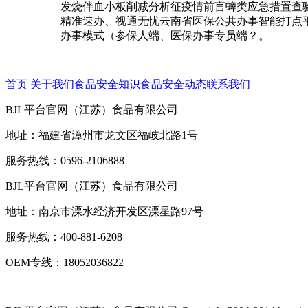
发烧伴血小板削减分析征疫情前言蜱类应急措置查验
精准速办、视通无忧云南省医保公共办事智能打点
办事模式（参保人端、医保办事专员端？。
首页
关于我们
食品安全知识
食品安全动态
联系我们
BJL平台官网（江苏）食品有限公司
地址：福建省漳州市龙文区福岐北路1号
服务热线：0596-2106888
BJL平台官网（江苏）食品有限公司
地址：南京市溧水经济开发区溧星路97号
服务热线：400-881-6208
OEM专线：18052036822