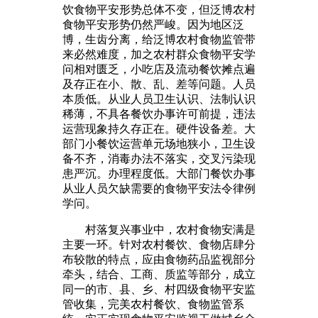
饮食物平安形势总体不变，但泛博农村
食物平安形势仍然严峻。因为地区泛
博，生齿分离，给泛博农村食物监管带
来必然难度，加之农村群众食物平安学
问相对匮乏，小吃店及流动餐饮摊点遍
及存正在小、散、乱、差等问题。人员
本质低。从业人员卫生认识、法制认识
稀薄，不具各餐饮办事许可前提，违法
运营现象持久存正在。硬件设备差。大
部门小餐饮运营单元场地狭小，卫生设
备不齐，消毒办法不落实，交叉污染现
患严沉。办理程度低。大部门餐饮办事
从业人员欠缺需要的食物平安法令律例
学问。
村落复兴事业中，农村食物安满是
主要一环。针对农村餐饮、食物店肆分
布较散的特点，应由食物药品监视部分
牵头，结合、工商、质监等部分，成立
同一的市、县、乡、村四级食物平安监
管收集，完美农村餐饮、食物监管系