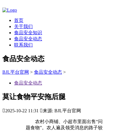
首页
关于我们
食品安全知识
食品安全动态
联系我们
食品安全动态
BJL平台官网
>
食品安全动态
>
食品安全动态
莫让食物平安拖后腿

2025-10-22 11:31

来源: BJL平台官网
农村小商铺、小超市里面出售“问
题食物”。农人遍及领受消息的路子较