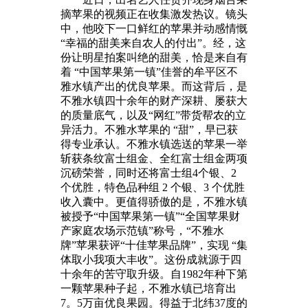
摘苹果的视频正在收集激发热议。镜头
中，他咬下一口鲜红的苹果并动感情慨
“幸福的甜美来自农人的付出”。经，这
份让明星拍案叫绝的甜美，恰是来自有
着 “中国苹果第一镇”佳誉的牟平区不
雅水镇产出的优良苹果。而这背后，是
不雅水镇四十余年的财产深耕、屡获大
的质量底气，以及“网红”带货帮农的立
异活力。不雅水苹果的 “甜”，早已获
得专业承认。不雅水镇选送的苹果一举
斩获条纹富士组金、全红富士组金两项
沉磅荣誉，同时还将富士组4个银、2
个优胜，特色品种组 2 个银、3 个优胜
收入囊中。更值得骄傲的是，不雅水镇
被授予“中国苹果第一镇”“全国苹果财
产家庭农场示范镇”称号，“不雅水
牌”苹果获评“十佳苹果品牌”，实现 “集
体取小我项大丰收”。这份成就源于四
十余年的苦守取升级。自1982年种下第
一颗苹果种子起，不雅水镇已培育出
7。5万亩优良果园。得益于北纬37度的