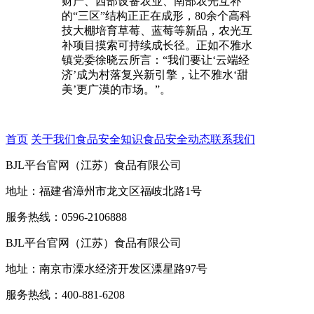
财产、西部设备农业、南部农光互补
的“三区”结构正正在成形，80余个高科
技大棚培育草莓、蓝莓等新品，农光互
补项目摸索可持续成长径。正如不雅水
镇党委徐晓云所言：“我们要让‘云端经
济’成为村落复兴新引擎，让不雅水‘甜
美’更广漠的市场。”。
首页
关于我们
食品安全知识
食品安全动态
联系我们
BJL平台官网（江苏）食品有限公司
地址：福建省漳州市龙文区福岐北路1号
服务热线：0596-2106888
BJL平台官网（江苏）食品有限公司
地址：南京市溧水经济开发区溧星路97号
服务热线：400-881-6208