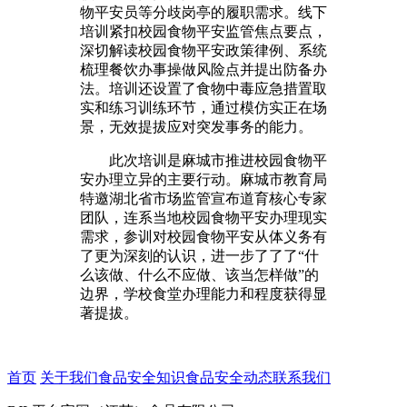
物平安员等分歧岗亭的履职需求。线下
培训紧扣校园食物平安监管焦点要点，
深切解读校园食物平安政策律例、系统
梳理餐饮办事操做风险点并提出防备办
法。培训还设置了食物中毒应急措置取
实和练习训练环节，通过模仿实正在场
景，无效提拔应对突发事务的能力。
此次培训是麻城市推进校园食物平
安办理立异的主要行动。麻城市教育局
特邀湖北省市场监管宣布道育核心专家
团队，连系当地校园食物平安办理现实
需求，参训对校园食物平安从体义务有
了更为深刻的认识，进一步了了了“什
么该做、什么不应做、该当怎样做”的
边界，学校食堂办理能力和程度获得显
著提拔。
首页
关于我们
食品安全知识
食品安全动态
联系我们