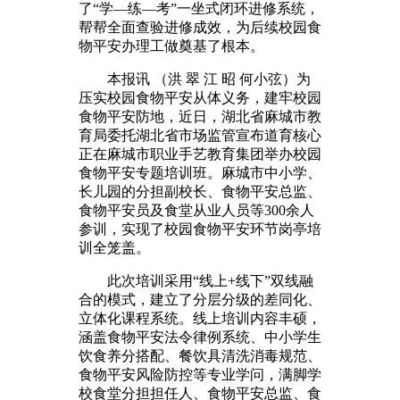
了“学—练—考”一坐式闭环进修系统，
帮帮全面查验进修成效，为后续校园食
物平安办理工做奠基了根本。
本报讯 （洪 翠 江 昭 何小弦）为
压实校园食物平安从体义务，建牢校园
食物平安防地，近日，湖北省麻城市教
育局委托湖北省市场监管宣布道育核心
正在麻城市职业手艺教育集团举办校园
食物平安专题培训班。麻城市中小学、
长儿园的分担副校长、食物平安总监、
食物平安员及食堂从业人员等300余人
参训，实现了校园食物平安环节岗亭培
训全笼盖。
此次培训采用“线上+线下”双线融
合的模式，建立了分层分级的差同化、
立体化课程系统。线上培训内容丰硕，
涵盖食物平安法令律例系统、中小学生
饮食养分搭配、餐饮具清洗消毒规范、
食物平安风险防控等专业学问，满脚学
校食堂分担担任人、食物平安总监、食