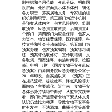
制根据和合用范畴，变乱分级。明白国
度层面、处所层面批示体系体例，细化
各方职责，落实属地义务；专家组的组
织机制和职责。第三部门为运转机制，
是预案从体内容，包罗风险防控、监测
取预警、应急措置取救援、后期措置4
个部门，第四部门为应急保障，包罗人
力资本、物资经费保障、医疗保障、科
技支持和社会带动保障等。第五部门为
预案办理，包罗预案编制、预案练习训
练、预案评估取修订、宣传取培训、义
务取惩、预案注释、实施时间等。按照
修订申明，现行《国度食物平安变乱应
急预案》由原国务院应急办理办公室于
2011年印发。自实施以来，《预案》正
在规范流程、提拔效率、降低风险等方
面阐扬了主要感化。近年来，食物平安
总体形势持续稳中向好，从监管实践来
看，部门出产运营者食物平安从体义务
认识仍然比力稀薄，导致食物平安事务
时有发生；不法添加、曲播带货等新业