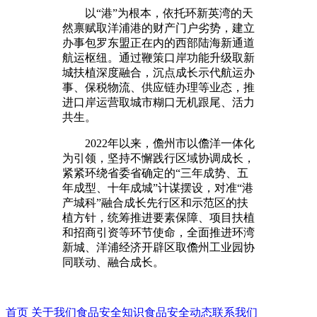
以“港”为根本，依托环新英湾的天
然禀赋取洋浦港的财产门户劣势，建立
办事包罗东盟正在内的西部陆海新通道
航运枢纽。通过鞭策口岸功能升级取新
城扶植深度融合，沉点成长示代航运办
事、保税物流、供应链办理等业态，推
进口岸运营取城市糊口无机跟尾、活力
共生。
2022年以来，儋州市以儋洋一体化
为引领，坚持不懈践行区域协调成长，
紧紧环绕省委省确定的“三年成势、五
年成型、十年成城”计谋摆设，对准“港
产城科”融合成长先行区和示范区的扶
植方针，统筹推进要素保障、项目扶植
和招商引资等环节使命，全面推进环湾
新城、洋浦经济开辟区取儋州工业园协
同联动、融合成长。
首页
关于我们
食品安全知识
食品安全动态
联系我们