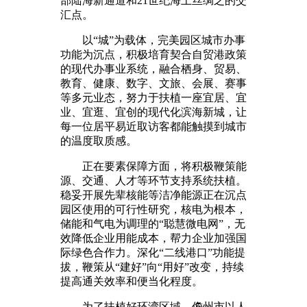
部陆海新通道和21世纪海上丝绸之的交
汇点。
以“城”为载体，完美园区城市办事
功能为沉点，积极培育契合自贸港政策
的现代办事业系统，融合栖身、贸易、
教育、健康、数字、文旅、会展、赛事
等多元业态，努力于扶植一座宜居、宜
业、宜逛、宜创的现代化滨海新城，让
每一位居平易近取访客都能触摸到城市
的温度取质感。
正在要素保障方面，将积极鞭策能
源、交通、人才等环节支持系统扶植。
稳妥开展先辈核能等洁净能源正在沉点
园区使用的可行性研究，核电为根本，
储能和气电为调理的“聪慧微电网”，无
效降低企业用能成本，帮力企业加强国
际绿色合作力。深化“二线港口”功能提
拔，鞭策从“建好”向“用好”改变，持续
提高通关效率和便当化程度。
为了扶植好环湾区域，儋州市以人