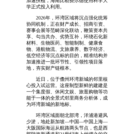
加速扶植，海南比勒费尔德使用科学大
学正式投入利用。
2026年，环湾区域将沉点强化统筹
协同机制，正在财产成长、招商引资、
赛事会展等范畴深化联动，鞭策资本共
享、勾当共办、劣势互补，环绕石化新
材料、生物医药、智能制制、健康食
物、港航物流、文旅康养、数字经济、
低空经济等沉点标的目的，精准结构并
加速推进一批环节性、引领性项目落
地，夯实财产链根本。
近日，位于儋州环湾新城的邻里核
心投入试运营。这座制型新鲜的建建是
一个集度假、休闲文娱、旅逛购物等功
能于一体的全景式邻里商务分析体，成
为环湾新城的新地标。
环湾区域面朝北部湾，洋浦港避风
少淤，地处新加坡—中国—中国上海—
大阪国际海运从航路两头节点，也是西