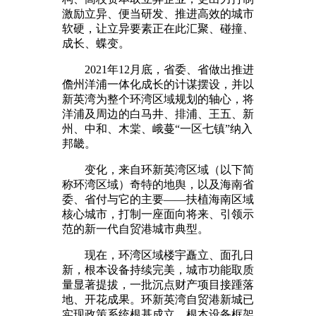
激励立异、便当研发、推进高效的城市
软硬，让立异要素正在此汇聚、碰撞、
成长、蝶变。
2021年12月底，省委、省做出推进
儋州洋浦一体化成长的计谋摆设，并以
新英湾为整个环湾区域规划的轴心，将
洋浦及周边的白马井、排浦、王五、新
州、中和、木棠、峨蔓“一区七镇”纳入
邦畿。
变化，来自环新英湾区域（以下简
称环湾区域）奇特的地舆，以及海南省
委、省付与它的主要——扶植海南区域
核心城市，打制一座面向将来、引领示
范的新一代自贸港城市典型。
现在，环湾区域楼宇矗立、面孔日
新，根本设备持续完美，城市功能取质
量显著提拔，一批沉点财产项目接踵落
地、开花成果。环新英湾自贸港新城已
实现政策系统根基成立、根本设备框架