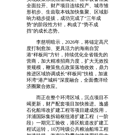
全面拉开、财产项目连续投产、城市雏
形初步、生齿取本钱加快集聚、区域影
响力稳步提拔，成功完成了“三年成
势”的阶段性方针，构成了“势不成
挡”的成长态势。
李慈明暗示，2026年，将锚定高尺
度打制愈加、更具活力的海南自贸
港“样板间”方针，持续优化全省领先的
营商，加大精准招商力度，扩大无效投
资规模，鞭策焦点政策落地收效，鼎力
推进区域协调成长“样板间”扶植，加速
环湾“港产城科”深度融合，全面儋洋经
济圈聚合效应。
而正在整个环湾区域，沉点项目不
竭更新，财产配套项目加快推进。逸盛
石化船埠改扩建工程等项目建成投用，
洋浦国际集拆箱枢纽港扩建工程（一阶
段）一期完工验收，港区航道改扩建工
程试运转，10万吨级公共粮油船埠工程