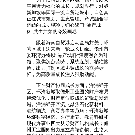
平易近为核心的成长，规划先行，对标
新加坡等国际一流自贸港城市，自创其
正在城市规划、生态管理、产城融合等
范畴的成功经验，细心擘画“港产城
科”共生共荣的夸姣画卷——！
跟着海南自贸港启动全岛封关，环
湾区域正送来新一轮成长机缘。儋州市
委环湾办将以“港产城科”深度融合为引
领，聚焦沉点范畴，系统谋划、精准施
策，出力打制区域协调成长的立异标
杆，为高质量成长注入强劲动能。
正在财产协同成长方面，洋浦经开
区、环湾新城取儋州工业园的财产布局
持续优化，财产定位取成长逻辑愈发清
晰。洋浦经开区沉点聚焦石化新材料、
港航物流、商贸办事等范畴；环湾新城
环绕数字经济、医疗康养、教育科研和
现代办事业四大从导财产结构成长；儋
州工业园则出力建立高端食物、生物大