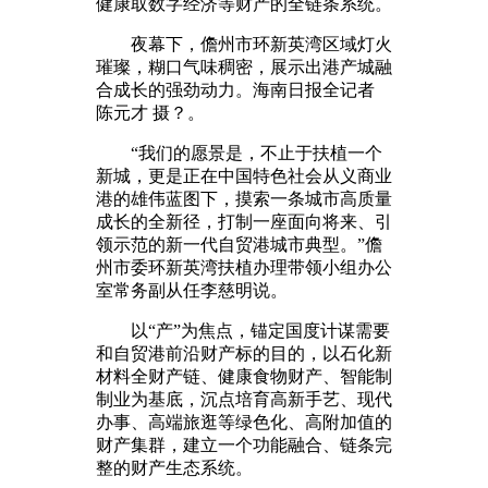
健康取数字经济等财产的全链条系统。
夜幕下，儋州市环新英湾区域灯火
璀璨，糊口气味稠密，展示出港产城融
合成长的强劲动力。海南日报全记者
陈元才 摄？。
“我们的愿景是，不止于扶植一个
新城，更是正在中国特色社会从义商业
港的雄伟蓝图下，摸索一条城市高质量
成长的全新径，打制一座面向将来、引
领示范的新一代自贸港城市典型。”儋
州市委环新英湾扶植办理带领小组办公
室常务副从任李慈明说。
以“产”为焦点，锚定国度计谋需要
和自贸港前沿财产标的目的，以石化新
材料全财产链、健康食物财产、智能制
制业为基底，沉点培育高新手艺、现代
办事、高端旅逛等绿色化、高附加值的
财产集群，建立一个功能融合、链条完
整的财产生态系统。