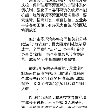
扶植，儋州理顺环湾区域的办理体系体
例机制，强化了市委环湾办的统筹本能
机能，统筹协调环湾区域经济目标、要
素保障、招商引资、项目扶植、企业办
事等各项工做，有序无力鞭策环湾区域
协调成长。
儋州市委环湾办将会同相关部分持
续深化“放管服”，最大限度削减轨制易
成本。全面奉行“店小二”办事和“企业
办事员”轨制，为企业供给从设立到运
营、成长的全生命周期精准帮扶。
颠末3年多的夯基蓄能，承载着打
制海南自贸港“样板间”和“港产城科融
合成长先行区”计谋的环湾新城已成型
起势，吸引了浩繁沉点项目和财产项目
入驻——。
以“科”为动能，将科技立异贯穿城
市成长全过程。不只积极引入科研机
构、高校资本取立异企业，更出力打制