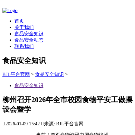
首页
关于我们
食品安全知识
食品安全动态
联系我们
食品安全知识
BJL平台官网
>
食品安全知识
>
食品安全知识
柳州召开2026年全市校园食物平安工做摆
设会暨学

2026-01-09 15:42

来源: BJL平台官网
当前！首页食物资讯中国食物柳州