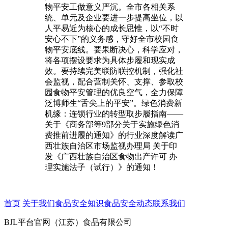
物平安工做意义严沉。全市各相关系
统、单元及企业要进一步提高坐位，以
人平易近为核心的成长思惟，以“不时
安心不下”的义务感，守好全市校园食
物平安底线。要果断决心，科学应对，
将各项摆设要求为具体步履和现实成
效。要持续完美联防联控机制，强化社
会监视，配合营制关怀、支撑、参取校
园食物平安管理的优良空气，全力保障
泛博师生“舌尖上的平安”。绿色消费新
机缘：连锁行业的转型取步履指南——
关于《商务部等9部分关于实施绿色消
费推前进履的通知》的行业深度解读广
西壮族自治区市场监视办理局 关于印
发《广西壮族自治区食物出产许可 办
理实施法子（试行）》的通知！
首页
关于我们
食品安全知识
食品安全动态
联系我们
BJL平台官网（江苏）食品有限公司