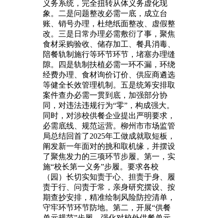
义务系统，完全扭转从体义务虚化现
象。二是问题整改必需一底，成立台
账、销号办理，杜绝纸面整改、虚假整
改。三是日常办理必需敷衍了事，聚焦
食材采购验收、储存加工、餐具消毒、
陪餐轨制施行等环节环节，堵塞办理缝
隙。四是轨制扶植必需一环不漏，环绕
经费办理、食材询价订价、供应商遴选
等健全长效管理机制。五是统筹安排取
案件查办必需一贯到底，加强部分协
同，对违法违规行为“零”，构成强大。
同时，对涉校供餐企业提出严明要求，
必需底线、规范运营。柳州市市场监管
局总结回首了2025年工做成就取短板，
阐发新一年面对的挑和取机缘，并摆设
了聚焦发力的三项环节步履。第一，实
施“校长第一义务”步履。要求各校
（园）长切实知责于心、担责于身、履
责于行、问责于常，亲身研究摆设、按
期查抄安排，精准绘制风险防控清单，
守牢环节环节防地。第二，开展“供餐
单元规范”步履。强化对校外供餐单元