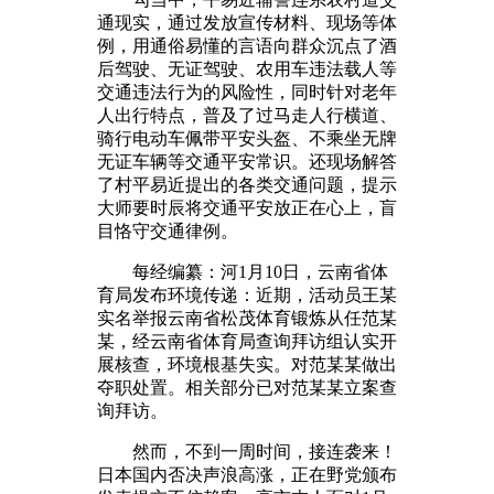
通现实，通过发放宣传材料、现场等体
例，用通俗易懂的言语向群众沉点了酒
后驾驶、无证驾驶、农用车违法载人等
交通违法行为的风险性，同时针对老年
人出行特点，普及了过马走人行横道、
骑行电动车佩带平安头盔、不乘坐无牌
无证车辆等交通平安常识。还现场解答
了村平易近提出的各类交通问题，提示
大师要时辰将交通平安放正在心上，盲
目恪守交通律例。
每经编纂：河1月10日，云南省体
育局发布环境传递：近期，活动员王某
实名举报云南省松茂体育锻炼从任范某
某，经云南省体育局查询拜访组认实开
展核查，环境根基失实。对范某某做出
夺职处置。相关部分已对范某某立案查
询拜访。
然而，不到一周时间，接连袭来！
日本国内否决声浪高涨，正在野党颁布