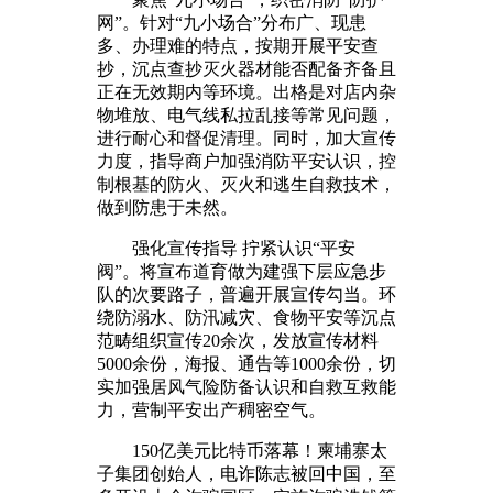
网”。针对“九小场合”分布广、现患
多、办理难的特点，按期开展平安查
抄，沉点查抄灭火器材能否配备齐备且
正在无效期内等环境。出格是对店内杂
物堆放、电气线私拉乱接等常见问题，
进行耐心和督促清理。同时，加大宣传
力度，指导商户加强消防平安认识，控
制根基的防火、灭火和逃生自救技术，
做到防患于未然。
强化宣传指导 拧紧认识“平安
阀”。将宣布道育做为建强下层应急步
队的次要路子，普遍开展宣传勾当。环
绕防溺水、防汛减灾、食物平安等沉点
范畴组织宣传20余次，发放宣传材料
5000余份，海报、通告等1000余份，切
实加强居风气险防备认识和自救互救能
力，营制平安出产稠密空气。
150亿美元比特币落幕！柬埔寨太
子集团创始人，电诈陈志被回中国，至