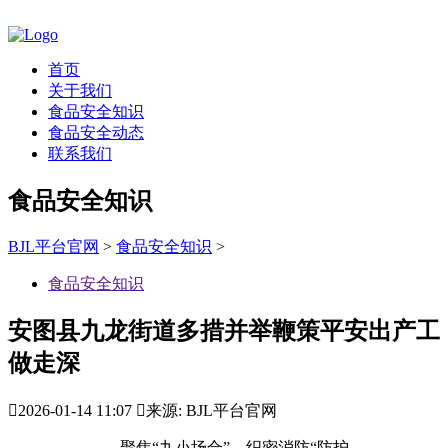
首页
关于我们
食品安全知识
食品安全动态
联系我们
食品安全知识
BJL平台官网
>
食品安全知识
>
食品安全知识
安图县九龙街道多措并举鞭策平安出产工
做走深

2026-01-14 11:07

来源: BJL平台官网
聚焦“九小场合”，织密消防“防护