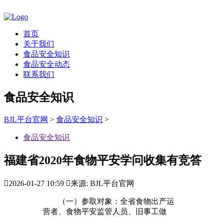
首页
关于我们
食品安全知识
食品安全动态
联系我们
食品安全知识
BJL平台官网
>
食品安全知识
>
食品安全知识
福建省2020年食物平安学问收集有竞答

2026-01-27 10:59

来源: BJL平台官网
（一）参取对象：全省食物出产运
营者、食物平安监管人员、旧事工做