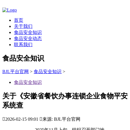
首页
关于我们
食品安全知识
食品安全动态
联系我们
食品安全知识
BJL平台官网
>
食品安全知识
>
食品安全知识
关于《安徽省餐饮办事连锁企业食物平安
系统查

2026-02-15 09:01

来源: BJL平台官网
2025年11月上旬，组织召开部门地