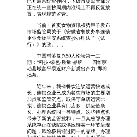
已开展系统查抄的，下级市场监管部分
正在统一查抄周期内准绳上不再反复放
置，表现规范监管。
当前！首页食物资讯权势巨子发布
市场监管局关于《安徽省餐饮办事连锁
企业食物平安系统查抄办理法子（试
行）》的政。。。
中国村落复兴50人论坛第十二
期：“科技·绿色·质量·品牌——四维驱
动县域富平易近财产新质出产力”即将
揭幕。
近年来，我省餐饮连锁运营快速成
长，连锁企业已成为餐饮市场的主要增
加点和监管沉点。取保守单店运营比
拟，连锁企业具有门店多、供应链条
长、办理系统同一等特点。这些特点也
带来了新的监管挑和，一旦其总部办理
系统存正在缺陷或供应链某一环节呈现
问题，风险极易通过同一的品牌、办理