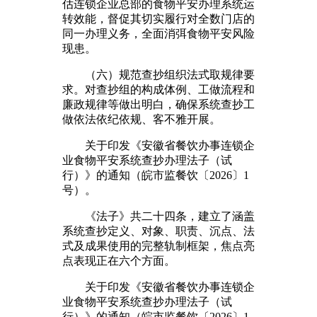
估连锁企业总部的食物平安办理系统运
转效能，督促其切实履行对全数门店的
同一办理义务，全面消弭食物平安风险
现患。
（六）规范查抄组织法式取规律要
求。对查抄组的构成体例、工做流程和
廉政规律等做出明白，确保系统查抄工
做依法依纪依规、客不雅开展。
关于印发《安徽省餐饮办事连锁企
业食物平安系统查抄办理法子（试
行）》的通知（皖市监餐饮〔2026〕1
号）。
《法子》共二十四条，建立了涵盖
系统查抄定义、对象、职责、沉点、法
式及成果使用的完整轨制框架，焦点亮
点表现正在六个方面。
关于印发《安徽省餐饮办事连锁企
业食物平安系统查抄办理法子（试
行）》的通知（皖市监餐饮〔2026〕1