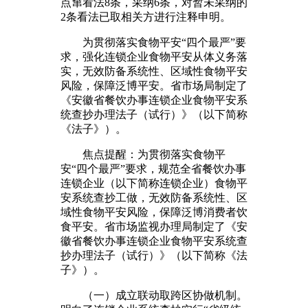
点窜看法8条，采纳6条，对暂未采纳的
2条看法已取相关方进行注释申明。
为贯彻落实食物平安“四个最严”要
求，强化连锁企业食物平安从体义务落
实，无效防备系统性、区域性食物平安
风险，保障泛博平安。省市场局制定了
《安徽省餐饮办事连锁企业食物平安系
统查抄办理法子（试行）》（以下简称
《法子》）。
焦点提醒：为贯彻落实食物平
安“四个最严”要求，规范全省餐饮办事
连锁企业（以下简称连锁企业）食物平
安系统查抄工做，无效防备系统性、区
域性食物平安风险，保障泛博消费者饮
食平安。省市场监视办理局制定了《安
徽省餐饮办事连锁企业食物平安系统查
抄办理法子（试行）》（以下简称《法
子》）。
（一）成立联动取跨区协做机制。