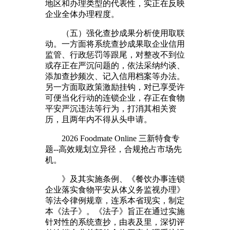
地区和办理类型的代表性，实正在反映
企业全体办理程度。
（五）强化查抄成果分析使用取联
动。一方面将系统查抄成果取企业信用
监管、行政惩罚等跟尾，对整改不到位
或存正在严沉问题的，依法采纳约谈、
添加查抄频次、记入信用档案等办法。
另一方面取政策激励挂钩，对已享受许
可便当化行动的连锁企业，存正在食物
平安严沉违法等行为，打消其相关资
历，且两年内不得从头申请。
2026 Foodmate Online 三新特食专
题--高效规划立异径，合规抢占市场先
机。
》及其实施条例、《餐饮办事连锁
企业落实食物平安从体义务监视办理》
等法令律例规章，连系本省现实，制定
本《法子》。《法子》旨正在通过实施
针对性的系统查抄，由表及里，深切评