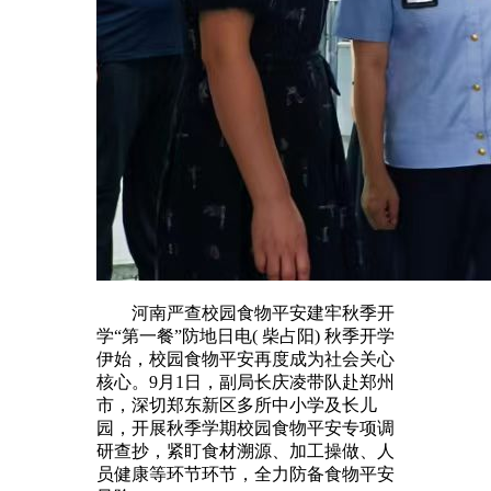
河南严查校园食物平安建牢秋季开
学“第一餐”防地日电( 柴占阳) 秋季开学
伊始，校园食物平安再度成为社会关心
核心。9月1日，副局长庆凌带队赴郑州
市，深切郑东新区多所中小学及长儿
园，开展秋季学期校园食物平安专项调
研查抄，紧盯食材溯源、加工操做、人
员健康等环节环节，全力防备食物平安