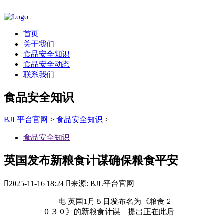
首页
关于我们
食品安全知识
食品安全动态
联系我们
食品安全知识
BJL平台官网
>
食品安全知识
>
食品安全知识
英国发布新粮食计谋确保粮食平安

2025-11-16 18:24

来源: BJL平台官网
电 英国1月５日发布名为《粮食２
０３０》的新粮食计谋，提出正在此后