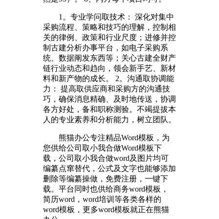
1。专业学问取技术： 深化对集中
采购流程、策略和技巧的理解，控制相
关的律例、政策和行业尺度；进修并控
制古建分析办事平台，如电子采购系
统、数据阐发东西等；关心古建全财产
链行业动态和趋向，领会新手艺、新材
料和新产物的成长。 2。沟通取协调能
力： 提高取供应商和采购方的沟通技
巧，确保消息精确、及时地传送，协调
各方好处，备和职称测验。不竭提拔本
人的专业素养和分析能力，树立团队。
熊猫办公专注精品Word模板，为
您供给公司取小我合做Word模板下
载，公司取小我合做word及图片均可
编纂点窜替代，公式及文字也能够添加
删除等编纂操做，免费注册，一键下
载。平台同时也供给商务word模板，
简历word，word培训等各类各样的
word模板，更多word模板就正在熊猫