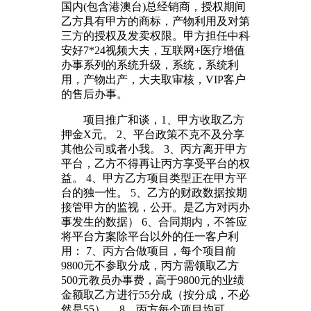
国内(包含港澳台)总经销商，授权期间
乙方具有甲方的商标，产物利用及对第
三方的授权及发卖权限。甲方担任中科
安好7*24视频大夫，互联网+医疗增值
办事系列的系统升级，系统，系统利
用，产物出产，大夫取审核，VIP客户
的售后办事。
项目推广和谈，1、甲方收取乙方
押金X元。 2、平台政策不克不及分享
其他公司或者小我。 3、丙方离开甲方
平台，乙方不得再让丙方享受平台的权
益。 4、甲方乙方项目类型正在甲方平
台的独一性。 5、乙方的财政数据按期
接管甲方的监视，公开。是乙方对丙办
事发生的数据） 6、合同期内，不答应
将平台方案除平台以外的任一客户利
用： 7、丙方合做项目，每个项目前
9800元不参取分成，丙方需领取乙方
500元教员办事费，高于9800元的业绩
金额取乙方进行55分成（按分成，不必
然是55）。 8、丙方每个项目均可。