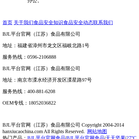
办公。
首页
关于我们
食品安全知识
食品安全动态
联系我们
BJL平台官网（江苏）食品有限公司
地址：福建省漳州市龙文区福岐北路1号
服务热线：0596-2106888
BJL平台官网（江苏）食品有限公司
地址：南京市溧水经济开发区溧星路97号
服务热线：400-881-6208
OEM专线：18052036822
BJL平台官网（江苏）食品有限公司
Copyright 2004-2014
hanxiucaochina.com All Rights Reserved.
网站地图
热门产品：
BJL平台官网食品
|
BJL平台官网食品
|
天天坚果
|
27°C