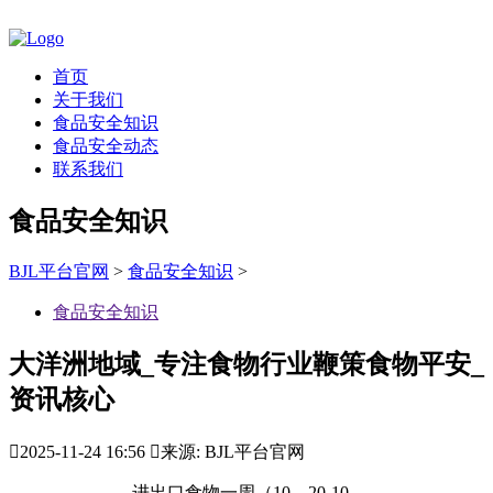
首页
关于我们
食品安全知识
食品安全动态
联系我们
食品安全知识
BJL平台官网
>
食品安全知识
>
食品安全知识
大洋洲地域_专注食物行业鞭策食物平安_
资讯核心

2025-11-24 16:56

来源: BJL平台官网
进出口食物一周（10。20-10。