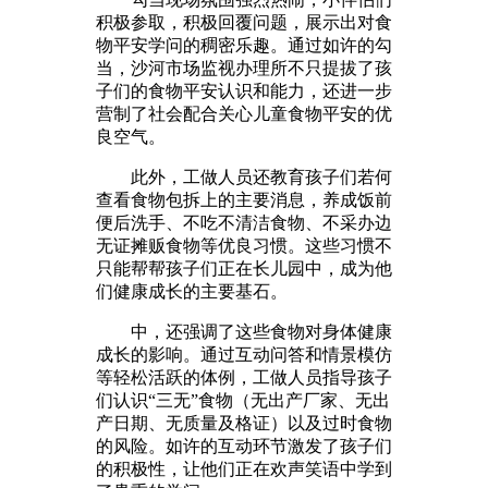
积极参取，积极回覆问题，展示出对食
物平安学问的稠密乐趣。通过如许的勾
当，沙河市场监视办理所不只提拔了孩
子们的食物平安认识和能力，还进一步
营制了社会配合关心儿童食物平安的优
良空气。
此外，工做人员还教育孩子们若何
查看食物包拆上的主要消息，养成饭前
便后洗手、不吃不清洁食物、不采办边
无证摊贩食物等优良习惯。这些习惯不
只能帮帮孩子们正在长儿园中，成为他
们健康成长的主要基石。
中，还强调了这些食物对身体健康
成长的影响。通过互动问答和情景模仿
等轻松活跃的体例，工做人员指导孩子
们认识“三无”食物（无出产厂家、无出
产日期、无质量及格证）以及过时食物
的风险。如许的互动环节激发了孩子们
的积极性，让他们正在欢声笑语中学到