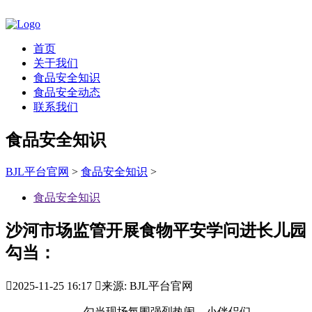
首页
关于我们
食品安全知识
食品安全动态
联系我们
食品安全知识
BJL平台官网
>
食品安全知识
>
食品安全知识
沙河市场监管开展食物平安学问进长儿园
勾当：

2025-11-25 16:17

来源: BJL平台官网
勾当现场氛围强烈热闹，小伴侣们