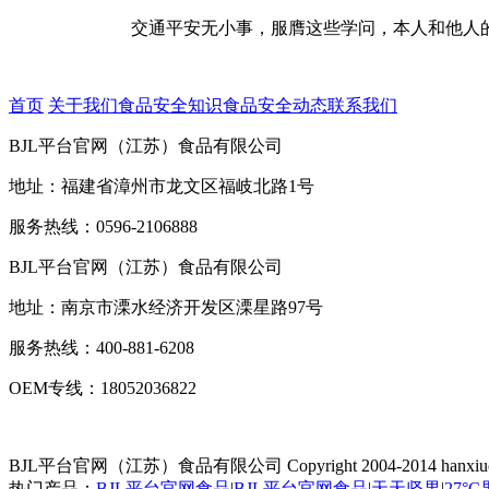
交通平安无小事，服膺这些学问，本人和他人的
首页
关于我们
食品安全知识
食品安全动态
联系我们
BJL平台官网（江苏）食品有限公司
地址：福建省漳州市龙文区福岐北路1号
服务热线：0596-2106888
BJL平台官网（江苏）食品有限公司
地址：南京市溧水经济开发区溧星路97号
服务热线：400-881-6208
OEM专线：18052036822
BJL平台官网（江苏）食品有限公司
Copyright 2004-2014 hanxiu
热门产品：
BJL平台官网食品
|
BJL平台官网食品
|
天天坚果
|
27°