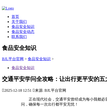
首页
关于我们
食品安全知识
食品安全动态
联系我们
食品安全知识
BJL平台官网
>
食品安全知识
>
食品安全知识
交通平安学问全攻略：让出行更平安的五

2025-12-18 12:51

来源: BJL平台官网
正在现代社会，交通平安曾经成为每小我都必需注
问，确保每一次出行都平安无忧！