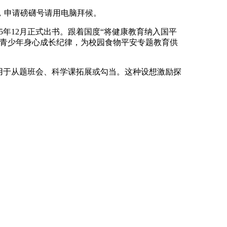
，申请磅礴号请用电脑拜候。
年12月正式出书。跟着国度“将健康教育纳入国平
应青少年身心成长纪律，为校园食物平安专题教育供
用于从题班会、科学课拓展或勾当。这种设想激励探