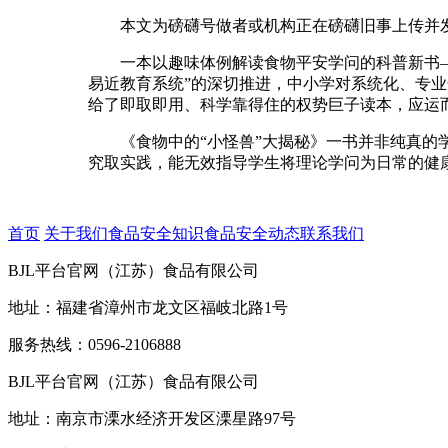
本文为磅礴号做者或机构正在磅礴旧事上传并发
一本以趣味体例解读食物平安学问的科普新书——《
易近教育系统”的深切推进，中小学对系统化、专
给了即取即用、科学靠得住的权势巨子读本，应运
《食物中的“小怪兽”大揭秘》一书并非纯真的学
究取实践，能无效指导学生将理论学问为日常的健
首页
关于我们
食品安全知识
食品安全动态
联系我们
BJL平台官网（江苏）食品有限公司
地址：福建省漳州市龙文区福岐北路1号
服务热线：0596-2106888
BJL平台官网（江苏）食品有限公司
地址：南京市溧水经济开发区溧星路97号