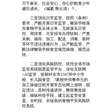
万千家长、社会安心，存心护航青少年
健壮成长。（编纂 詹云清）？。
三是强化日常监管。按照《条例》
要求，严酷开展日常监管，鞭策学校落
实食物平安从体义务，无效落实日管
控、周排查、月安排等办理轨制；严查
采购、储存、加工、配送、消毒、留样
等环节违法违规行为，以严酷监管、严
酷法律鞭策学校食堂规范操做、规范运
转。
二是强化风险防控。依托全省市场
监管系统聪慧监管平台，深化互联网
+AI监管，按期对全市2347所中小学
校、长儿园食堂、7家校外供餐单元的
加工操做过程开展常态化网上放哨，固
定违法，及时传递讲评，鞭策整改提
拔，操纵科技手段，建立起监管全笼
盖、全时段、全链条的食物平安风险防
控系统。