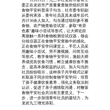
委正在龙岩市产质量量查验所组织开展
食物平安科普亲子勾当，社市委专职副
从委何承添，青年社员及其未成年后代
共计30余人加入。勾当通过组织参不雅
食物、农产物查验尝试室，参取“奇异
色素”趣味小尝试等形式，让大师近距
离接触一系列食物检测尝试仪器，领会
分歧仪器正在食物平安查验中的感化。
正在食物平安学问课堂上，手艺人员采
用趣味小尝试、旁不雅视频、问答互动
等形式，教学食物平安学问，激励大师
养成优良饮食习惯，树立健康饮食不雅
念，提高本身权益的认识。加入勾当的
社员纷纷暗示，这种亲子共学模式让家
长取孩子同步控制食物平安学问，培育
了孩子健康饮食素养，强化义务取法则
认识，促进了亲子感情取沟通，对鞭策
食物平安社会共治有主要意义。下一
步，进一步加强青年社员的凝结力，为
龙岩九三增光添彩。